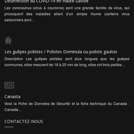
Désinfection du COVID-19 en Haute-Savoie
Les guêpes polistes / Polistes
Les coronavirus (virus à couronne) sont une grande famille de virus, qui
provoquent des maladies allant d’un simple rhume (certains virus
Dominula ou poliste gaulois
INSECTES :
saisonniers sont…
Ordre des Hyménoptères Famille des vespidés
Description Les guêpes polistes sont plus longues que les
guêpes communes, elles mesurent de 16 à 25 mm de long,
elles ont trois parties distinctes, la tête, le thorax et
Les guêpes polistes / Polistes Dominula ou poliste gaulois
l’abdomen. La caractéristique de sa tête…
Description Les guêpes polistes sont plus longues que les guêpes
communes, elles mesurent de 16 à 25 mm de long, elles ont trois parties…
0
Canasta
Voici la Fiche de Données de Sécurité et la fiche technique du Canasta :
Canasta…
CONTACTEZ-NOUS