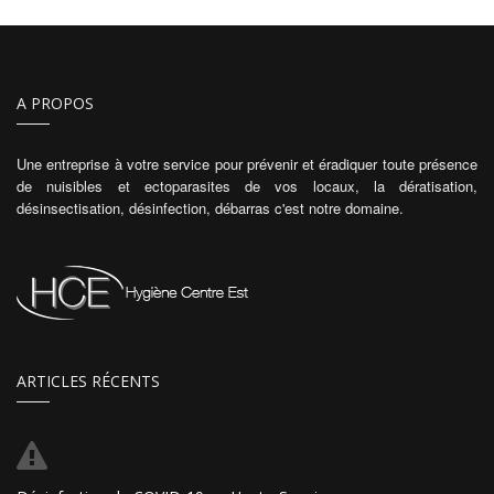
rhume (certains virus saisonniers sont des coronavirus) à
des pathologies plus sévères comme les syndromes de…
A PROPOS
Une entreprise à votre service pour prévenir et éradiquer toute présence
de nuisibles et ectoparasites de vos locaux, la dératisation,
désinsectisation, désinfection, débarras c'est notre domaine.
ARTICLES RÉCENTS
Le 10/08/2026