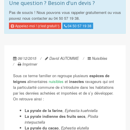
Une question ? Besoin d'un devis ?
Pas de soucis ! Nous pouvons vous rappeler gratuitement ou vous
pouvez nous contacter au 04 50 57 19 38.
Appelez-moi ! (c'est gratuit !)
04 50 57 19 38
06/12/2015
David AUTOMME
Nuisibles
Imprimer
Sous ce terme familier on regroupe plusieurs
espèces de
teignes
alimentaires
nuisibles
et
insectes
ravageurs qui ont
la particularité commune de s’introduire dans les habitations
par les denrées achetées et importées et de s’y développer.
On retrouve ainsi :
La pyrale de la farine
,
Ephestia kuehniella
La pyrale indienne des fruits secs
,
Plodia
interpuctella
La pyrale du cacao
,
Ephestia elutella