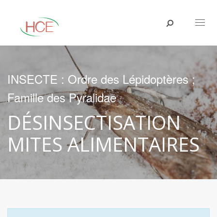
Toggl
naviga
INSECTE : Ordre des Lépidoptères ;
Famille des Pyralidae
DÉSINSECTISATION
MITES ALIMENTAIRES