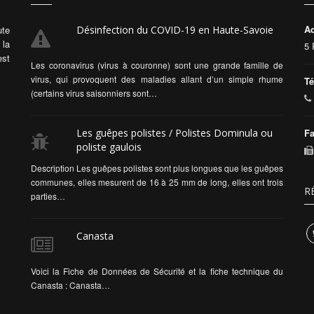
Ad
ute
Désinfection du COVID-19 en Haute-Savoie
 la
5 
est
Les coronavirus (virus à couronne) sont une grande famille de
virus, qui provoquent des maladies allant d’un simple rhume
Té
(certains virus saisonniers sont…
Les guêpes polistes / Polistes Dominula ou
Fa
poliste gaulois
Description Les guêpes polistes sont plus longues que les guêpes
communes, elles mesurent de 16 à 25 mm de long, elles ont trois
R
parties…
Canasta
Voici la Fiche de Données de Sécurité et la fiche technique du
Canasta : Canasta…