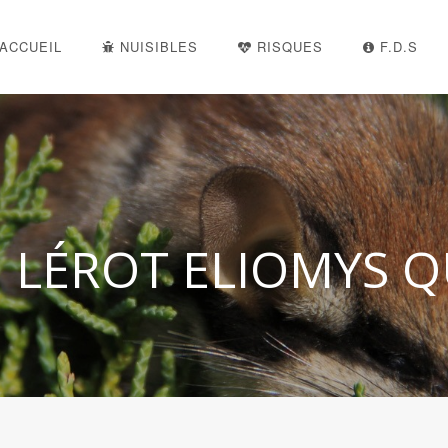
ACCUEIL
NUISIBLES
RISQUES
F.D.S
 LÉROT ELIOMYS 